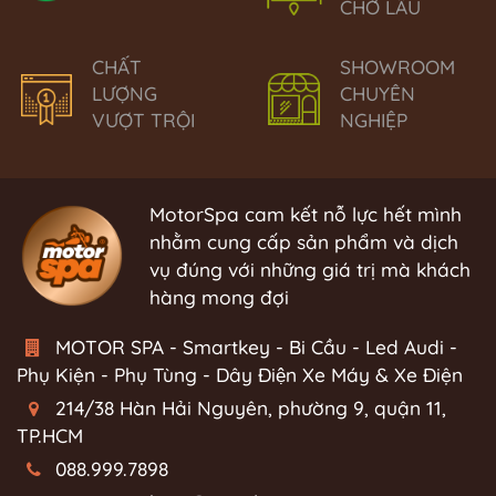
CHỜ LÂU
CHẤT
SHOWROOM
LƯỢNG
CHUYÊN
VƯỢT TRỘI
NGHIỆP
MotorSpa cam kết nỗ lực hết mình
nhằm cung cấp sản phẩm và dịch
vụ đúng với những giá trị mà khách
hàng mong đợi
MOTOR SPA - Smartkey - Bi Cầu - Led Audi -
Phụ Kiện - Phụ Tùng - Dây Điện Xe Máy & Xe Điện
214/38 Hàn Hải Nguyên, phường 9, quận 11,
TP.HCM
088.999.7898