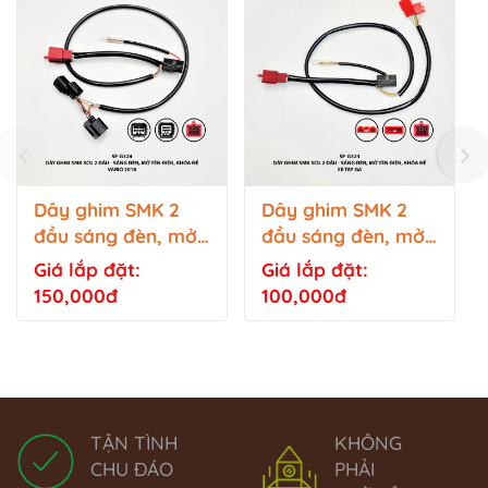
Dây ghim SMK 2
Dây ghim SMK 2
đầu sáng đèn, mở
đầu sáng đèn, mở
yên điện, khóa đề -
yên điện, khóa đề -
Giá lắp đặt:
Giá lắp đặt:
Vario 2018 - SF-
Tay ga - SF-G323
150,000đ
100,000đ
G324
TẬN TÌNH
KHÔNG
CHU ĐÁO
PHẢI