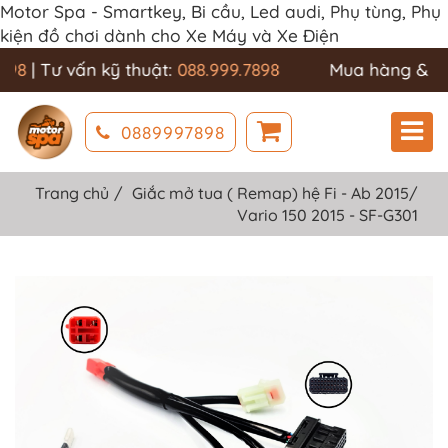
Motor Spa - Smartkey, Bi cầu, Led audi, Phụ tùng, Phụ
kiện đồ chơi dành cho Xe Máy và Xe Điện
98
| Tư vấn kỹ thuật:
088.999.7898
Mua hàng & CS
0889997898
Trang chủ
Giắc mở tua ( Remap) hệ Fi - Ab 2015/
Vario 150 2015 - SF-G301