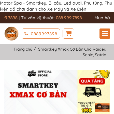
Motor Spa - Smartkey, Bi cầu, Led audi, Phụ tùng, Phụ
kiện đồ chơi dành cho Xe Máy và Xe Điện
9.7898
| Tư vấn kỹ thuật:
088.999.7898
Mua hàng 
0889997898
Trang chủ
Smartkey Xmax Cơ Bản Cho Raider,
Sonic, Satria