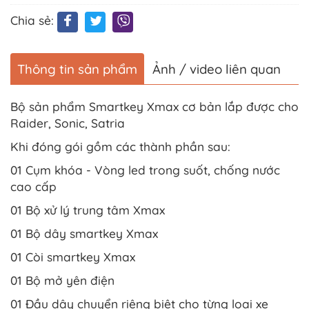
Chia sẻ:
Thông tin sản phẩm
Ảnh / video liên quan
Bộ sản phẩm Smartkey Xmax cơ bản lắp được cho
Raider, Sonic, Satria
Khi đóng gói gồm các thành phần sau:
01 Cụm khóa - Vòng led trong suốt, chống nước
cao cấp
01 Bộ xử lý trung tâm Xmax
01 Bộ dây smartkey Xmax
01 Còi smartkey Xmax
01 Bộ mở yên điện
01 Đầu dây chuyển riêng biệt cho từng loại xe