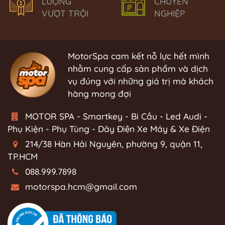
LƯỢNG
CHUYÊN
VƯỢT TRỘI
NGHIỆP
MotorSpa cam kết nỗ lực hết mình
nhằm cung cấp sản phẩm và dịch
vụ đúng với những giá trị mà khách
hàng mong đợi
MOTOR SPA - Smartkey - Bi Cầu - Led Audi -
Phụ Kiện - Phụ Tùng - Dây Điện Xe Máy & Xe Điện
214/38 Hàn Hải Nguyên, phường 9, quận 11,
TP.HCM
088.999.7898
motorspa.hcm@gmail.com