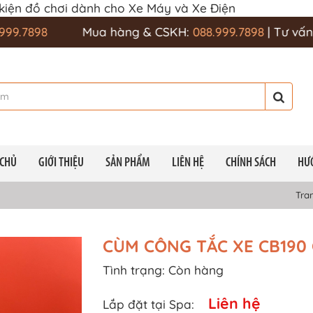
 kiện đồ chơi dành cho Xe Máy và Xe Điện
8
Mua hàng & CSKH:
088.999.7898
| Tư vấn kỹ thuậ
 CHỦ
GIỚI THIỆU
SẢN PHẨM
LIÊN HỆ
CHÍNH SÁCH
HƯ
Tra
CÙM CÔNG TẮC XE CB190
Tình trạng:
Còn hàng
Liên hệ
Lắp đặt tại Spa: