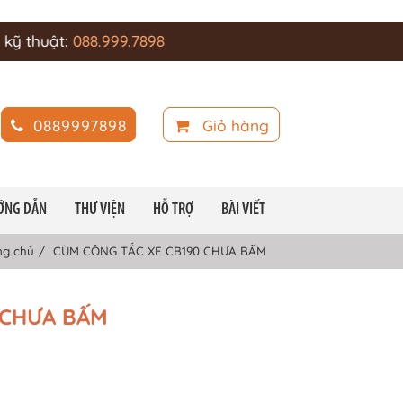
t:
088.999.7898
0889997898
Giỏ hàng
ỚNG DẪN
THƯ VIỆN
HỖ TRỢ
BÀI VIẾT
ng chủ
CÙM CÔNG TẮC XE CB190 CHƯA BẤM
 CHƯA BẤM