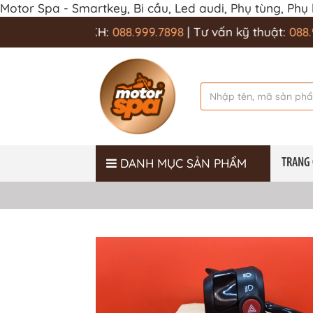
Motor Spa - Smartkey, Bi cầu, Led audi, Phụ tùng, Phụ
ng & CSKH:
088.999.7898
| Tư vấn kỹ thuật:
088.999.789
DANH MỤC SẢN PHẨM
TRANG