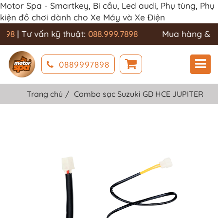
Motor Spa - Smartkey, Bi cầu, Led audi, Phụ tùng, Phụ
kiện đồ chơi dành cho Xe Máy và Xe Điện
898
| Tư vấn kỹ thuật:
088.999.7898
Mua hàng & C
0889997898
Trang chủ
Combo sạc Suzuki GD HCE JUPITER