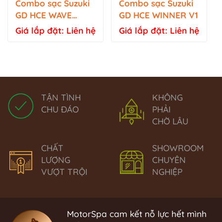
Combo sạc Suzuki
Combo sạc Suzuki
GD HCE WAVE
GD HCE WINNER V1
ALPHA,WAVE
Giá lắp đặt: Liên hệ
Giá lắp đặt: Liên hệ
RS100,FUTURE
1,SUPER DREAM
TẬN TÌNH
KHÔNG
CHU ĐÁO
PHẢI
CHỜ LÂU
CHẤT
SHOWROOM
LƯỢNG
CHUYÊN
VƯỢT TRỘI
NGHIỆP
MotorSpa cam kết nỗ lực hết mình