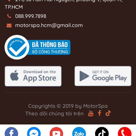
TP.HCM
088.999.7898
motorspa.hcm@gmail.com
Copyrights © 2019 by MotorSpa
Theo dõi chúng tôi trên