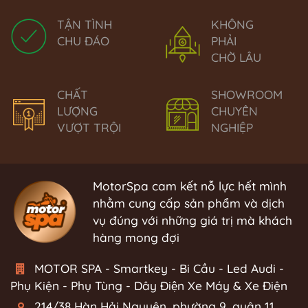
TẬN TÌNH
KHÔNG
CHU ĐÁO
PHẢI
CHỜ LÂU
CHẤT
SHOWROOM
LƯỢNG
CHUYÊN
VƯỢT TRỘI
NGHIỆP
MotorSpa cam kết nỗ lực hết mình
nhằm cung cấp sản phẩm và dịch
vụ đúng với những giá trị mà khách
hàng mong đợi
MOTOR SPA - Smartkey - Bi Cầu - Led Audi -
Phụ Kiện - Phụ Tùng - Dây Điện Xe Máy & Xe Điện
214/38 Hàn Hải Nguyên, phường 9, quận 11,