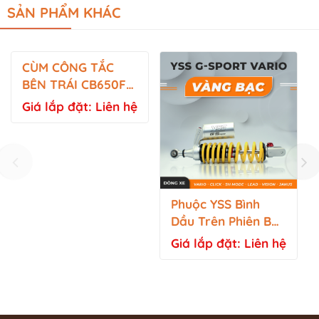
SẢN PHẨM KHÁC
CÙM CÔNG TẮC
BÊN TRÁI CB650F
(ZIN CHƯA BẤM)
Giá lắp đặt: Liên hệ
Phuộc YSS Bình
Dầu Trên Phiên Bản
G-SPORT - Vario,
Giá lắp đặt: Liên hệ
Click, SH Mode,
Lead, Vision, Janus
(Vàng Bạc)