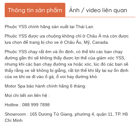
Thông tin sản phẩm
Ảnh / video liên quan
Phuộc YSS chính hãng sản xuất tại Thái Lan.
Phuộc YSS được ưa chuộng không chỉ ở Châu Á mà còn được
lựa chọn để trang bị cho xe ở Châu Âu, Mỹ, Canada.
Phuộc YSS chạy rất êm và ổn định, có thể khi các bạn chạy
đường gần thì sẽ không thấy được lợi thế của giảm xóc YSS,
nhưng khi các bạn chạy đường xa hoặc xóc, lúc đó các bạn sẽ
thấy rằng xe sẽ không bị giằng, rất lợi thế khi lấy lại sự ổn định
của xe khi xe đi vào ổ gà, ổ voi hay đường khó.
Motor Spa bảo hành chính hãng 6 tháng.
Mọi chi tiết xin liên hệ :
Hotline : 088 999 7898
Showroom : 165 Dương Tử Giang, phường 4, quận 11, TP. Hồ
Chí Minh