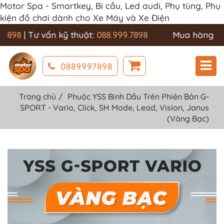
Motor Spa - Smartkey, Bi cầu, Led audi, Phụ tùng, Phụ
kiện đồ chơi dành cho Xe Máy và Xe Điện
7898
| Tư vấn kỹ thuật:
088.999.7898
Mua hàng & 
0889997898
Trang chủ
Phuộc YSS Bình Dầu Trên Phiên Bản G-
SPORT - Vario, Click, SH Mode, Lead, Vision, Janus
(Vàng Bạc)