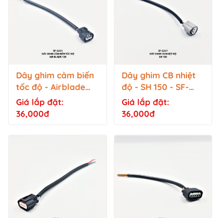
Dây ghim cảm biến
Dây ghim CB nhiệt
tốc độ - Airblade
độ - SH 150 - SF-
125 - SF-G221
G237
Giá lắp đặt:
Giá lắp đặt:
36,000đ
36,000đ