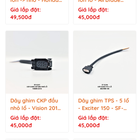
SF-G229
2013 - SF-G225
Giá lắp đặt:
Giá lắp đặt:
49,500đ
45,000đ
Dây ghim CKP đầu
Dây ghim TPS - 5 lổ
nhỏ lổ - Vision 2016
- Exciter 150 - SF-
- SF-G227
G248
Giá lắp đặt:
Giá lắp đặt:
45,000đ
45,000đ