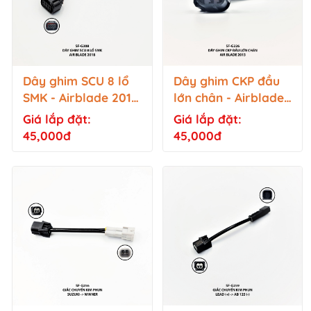
Dây ghim SCU 8 lổ
Dây ghim CKP đầu
SMK - Airblade 2018
lớn chân - Airblade
-SF-G308
2013 - SF-G226
Giá lắp đặt:
Giá lắp đặt:
45,000đ
45,000đ