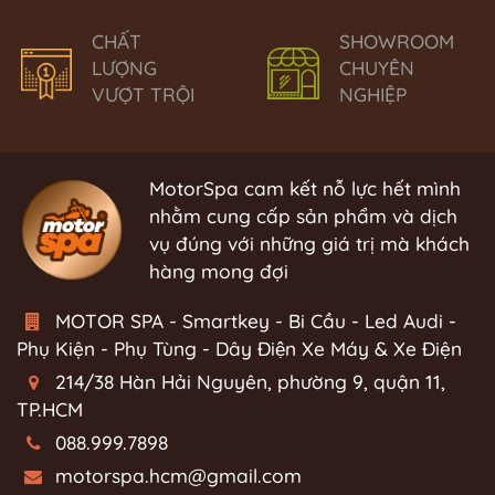
CHẤT
SHOWROOM
LƯỢNG
CHUYÊN
VƯỢT TRỘI
NGHIỆP
MotorSpa cam kết nỗ lực hết mình
nhằm cung cấp sản phẩm và dịch
vụ đúng với những giá trị mà khách
hàng mong đợi
MOTOR SPA - Smartkey - Bi Cầu - Led Audi -
Phụ Kiện - Phụ Tùng - Dây Điện Xe Máy & Xe Điện
214/38 Hàn Hải Nguyên, phường 9, quận 11,
TP.HCM
088.999.7898
motorspa.hcm@gmail.com