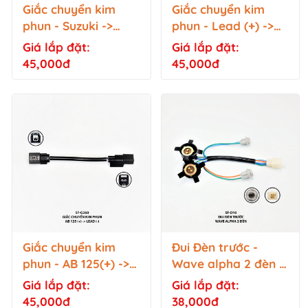
Giắc chuyển kim
Giắc chuyển kim
phun - Suzuki ->
phun - Lead (+) ->
Winner - SF-G256
AB 125 (-) - SF-G259
Giá lắp đặt:
Giá lắp đặt:
45,000đ
45,000đ
Giắc chuyển kim
Đui Đèn trước -
phun - AB 125(+) ->
Wave alpha 2 đèn -
Lead (-) - SF-G260
SF-D10
Giá lắp đặt:
Giá lắp đặt:
45,000đ
38,000đ