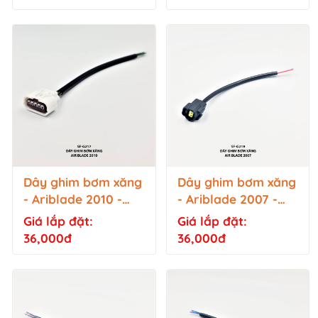
Dây ghim bơm xăng
Dây ghim bơm xăng
- Ariblade 2010 -
- Ariblade 2007 -
SF-G217
SF-G219
Giá lắp đặt:
Giá lắp đặt:
36,000đ
36,000đ