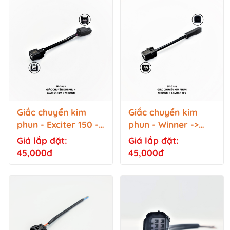
Giắc chuyển kim
Giắc chuyển kim
phun - Exciter 150 ->
phun - Winner ->
Winner - SF-G257
Exciter 150 - SF-
Giá lắp đặt:
Giá lắp đặt:
G258
45,000đ
45,000đ