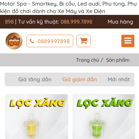
Motor Spa - Smartkey, Bi cầu, Led audi, Phụ tùng, Phụ
kiện đồ chơi dành cho Xe Máy và Xe Điện
898
| Tư vấn kỹ thuật:
088.999.7898
Mua hàng & C
0889997898
Trang chủ
Sản phẩm
Giá tăng dần
Giá giảm dần
Mới nhất