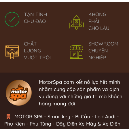
TẬN TÌNH
KHÔNG
CHU ĐÁO
PHẢI
CHỜ LÂU
CHẤT
SHOWROOM
LƯỢNG
CHUYÊN
VƯỢT TRỘI
NGHIỆP
MotorSpa cam kết nỗ lực hết mình
nhằm cung cấp sản phẩm và dịch
vụ đúng với những giá trị mà khách
hàng mong đợi
MOTOR SPA - Smartkey - Bi Cầu - Led Audi -
Phụ Kiện - Phụ Tùng - Dây Điện Xe Máy & Xe Điện