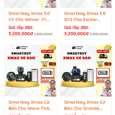
Smartkey Xmax 5.0
Smartkey Xmax 5.0
V2 Cho Winner V1,
SV2 Cho Exciter
Future Fi, Wave,
2010, Sirius/ Jupiter
Giá lắp đặt:
Giá lắp đặt:
Vision Đời Cũ,...
xăng cơ
3,200,000đ
3,200,000đ
3,800,000đ
3,800,000đ
Smartkey Xmax Cơ
Smartkey Xmax Cơ
Bản Cho Wave Thái
Bản Cho Grande,
125i
NVX, Janus...