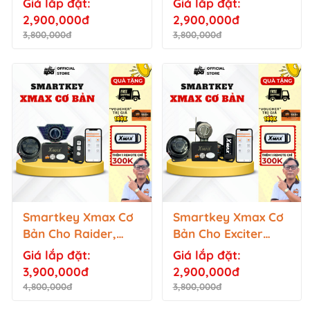
Giá lắp đặt:
Giá lắp đặt:
2,900,000đ
2,900,000đ
3,800,000đ
3,800,000đ
Smartkey Xmax Cơ
Smartkey Xmax Cơ
Bản Cho Raider,
Bản Cho Exciter
Sonic, Satria
2010, Jupiter/ Sirius
Giá lắp đặt:
Giá lắp đặt:
thường
3,900,000đ
2,900,000đ
4,800,000đ
3,800,000đ