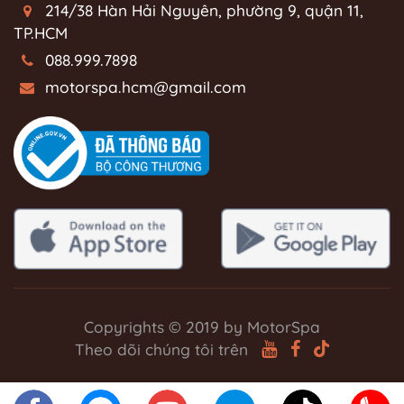
214/38 Hàn Hải Nguyên, phường 9, quận 11,
TP.HCM
088.999.7898
motorspa.hcm@gmail.com
Copyrights © 2019 by MotorSpa
Theo dõi chúng tôi trên