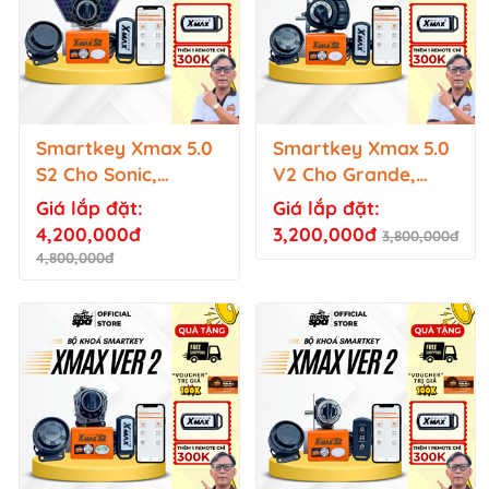
Smartkey Xmax 5.0
Smartkey Xmax 5.0
S2 Cho Sonic,
V2 Cho Grande,
Satria, Raider
Janus, NVX (Khóa
Giá lắp đặt:
Giá lắp đặt:
chìa)
4,200,000đ
3,200,000đ
3,800,000đ
4,800,000đ