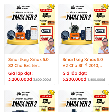
Smartkey Xmax 5.0
Smartkey Xmax 5.0
S2 Cho Exciter
V2 Cho Sh Ý 2010,
150/155, Sirius Fi,
Dylan, PS
Giá lắp đặt:
Giá lắp đặt:
Jupiter Fi, Luvias Fi,
3,200,000đ
3,200,000đ
3,800,000đ
3,800,000đ
Mio M3,...