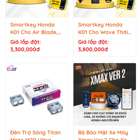
Smartkey Honda
Smartkey Honda
K01 Cho Air Blade,
K01 Cho Wave Thái
Winner X, Vision,
125i
Giá lắp đặt:
Giá lắp đặt:
Lead, SH Mode,
3,300,000đ
3,800,000đ
Vario 125, Scoopy,...
Đèn Trợ Sáng Titan
Bộ Bảo Mật Xe Máy
Moto M20 Ultra
Xmax Ver.2 Cho Xe