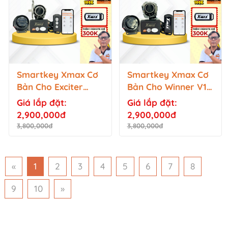
Smartkey Xmax Cơ
Smartkey Xmax Cơ
Bản Cho Exciter
Bản Cho Winner V1,
150/155, Jupiter Fi,
Future Fi, Wave,
Giá lắp đặt:
Giá lắp đặt:
Sirius Fi, Luvias Fi,
Vision đời cũ,...
2,900,000đ
2,900,000đ
Mio,...
3,800,000đ
3,800,000đ
«
1
2
3
4
5
6
7
8
9
10
»