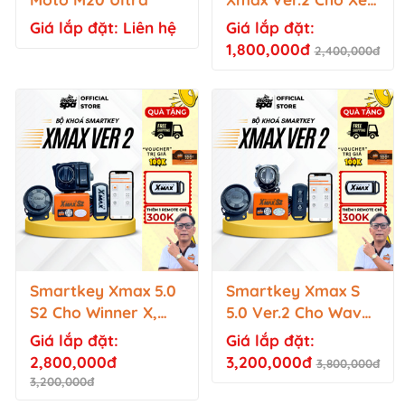
Không Có Smartkey
Giá lắp đặt: Liên hệ
Giá lắp đặt:
Nguyên Bản, Xe
1,800,000đ
2,400,000đ
Khóa Chìa...
Smartkey Xmax 5.0
Smartkey Xmax S
S2 Cho Winner X,
5.0 Ver.2 Cho Wave
Vario 125, Click
Thái 125i
Giá lắp đặt:
Giá lắp đặt:
125,Vision, Scoopy,
2,800,000đ
3,200,000đ
3,800,000đ
Genio, AB, PCX,
3,200,000đ
Lead, Beat,...