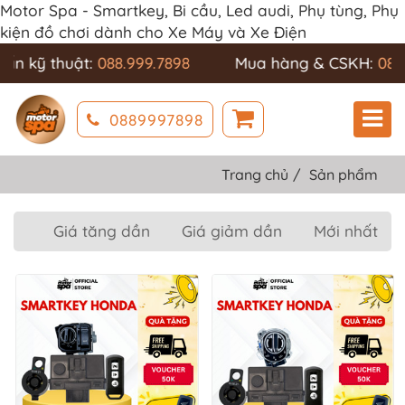
Motor Spa - Smartkey, Bi cầu, Led audi, Phụ tùng, Phụ
kiện đồ chơi dành cho Xe Máy và Xe Điện
 kỹ thuật:
088.999.7898
Mua hàng & CSKH:
088.999
0889997898
Trang chủ
Sản phẩm
Giá tăng dần
Giá giảm dần
Mới nhất